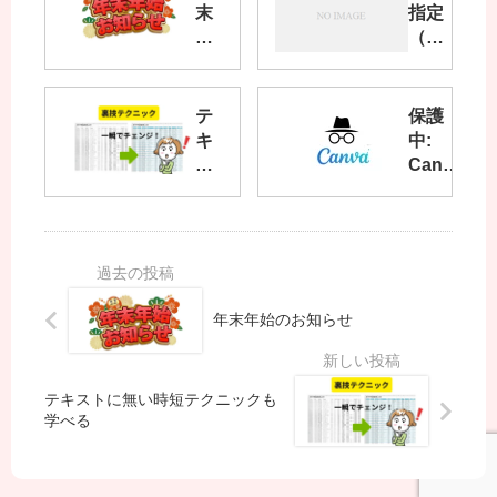
末
指定
年
（テ
始
ス
の
ト）
お
テ
保護
知
キ
中:
ら
ス
Canba
せ
ト
テキス
に
ト（画
無
像一
い
覧）
時
短
年末年始のお知らせ
テ
ク
ニ
テキストに無い時短テクニックも
ッ
学べる
ク
も
学